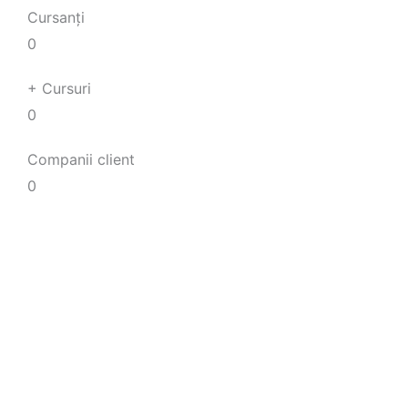
Cursanți
0
+ Cursuri
0
Companii client
0
Certificatul poate face diferența
într-un interviu de angajare,
dacă tu îl ai și ceilalți candidați
nu.