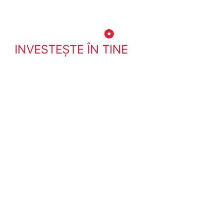
INVESTEŞTE ÎN TINE
„Poți obține diploma astăzi!”
Transformă experiența practică într-o
profesie certificată care îţi poate
aduce venituri suplimentare!