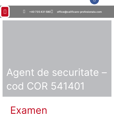
+40 735 431 580
office@calificare-profesionala.com
Agent de securitate –
cod COR 541401
Examen