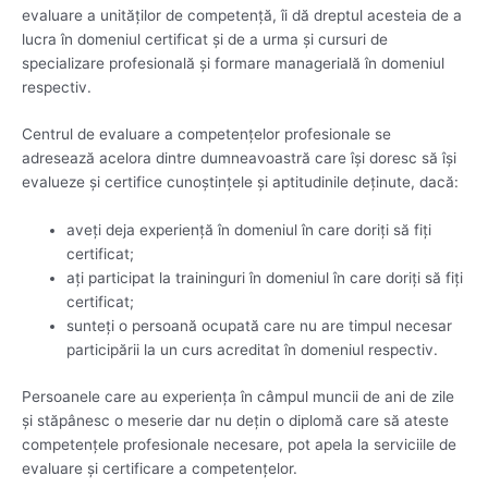
evaluare a unităţilor de competenţă, îi dă dreptul acesteia de a
lucra în domeniul certificat şi de a urma şi cursuri de
specializare profesională şi formare managerială în domeniul
respectiv.
Centrul de evaluare a competenţelor profesionale se
adresează acelora dintre dumneavoastră care îşi doresc să îşi
evalueze şi certifice cunoştinţele şi aptitudinile deţinute, dacă:
aveţi deja experienţă în domeniul în care doriţi să fiţi
certificat;
aţi participat la traininguri în domeniul în care doriţi să fiţi
certificat;
sunteţi o persoană ocupată care nu are timpul necesar
participării la un curs acreditat în domeniul respectiv.
Persoanele care au experienţa în câmpul muncii de ani de zile
şi stăpânesc o meserie dar nu deţin o diplomă care să ateste
competenţele profesionale necesare, pot apela la serviciile de
evaluare şi certificare a competenţelor.