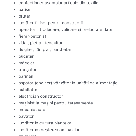
confecţioner asamblor articole din textile
patiser
brutar
lucrător finisor pentru construcţii
operator introducere, validare şi prelucrare date
fierar-betonist
zidar, pietrar, tencuitor
dulgher, tâmplar, parchetar
bucătar
măcelar
tranşator
barman
ospatar (chelner) vânzător în unităţi de alimentaţie
asfaltator
electrician constructor
maşinist la maşini pentru terasamente
mecanic auto
pavator
lucrător în cultura plantelor
lucrător în creşterea animalelor