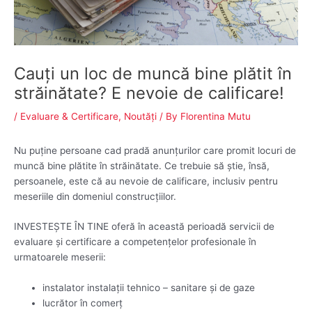
Cauţi un loc de muncă bine plătit în
străinătate? E nevoie de calificare!
/
Evaluare & Certificare
,
Noutăți
/ By
Florentina Mutu
Nu puţine persoane cad pradă anunţurilor care promit locuri de
muncă bine plătite în străinătate. Ce trebuie să ştie, însă,
persoanele, este că au nevoie de calificare, inclusiv pentru
meseriile din domeniul construcţiilor.
INVESTEŞTE ÎN TINE oferă în această perioadă servicii de
evaluare şi certificare a competenţelor profesionale în
urmatoarele meserii:
instalator instalaţii tehnico – sanitare şi de gaze
lucrător în comerţ