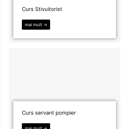
Curs Stivuitorist
mai mult →
Curs servant pompier
mai mult →