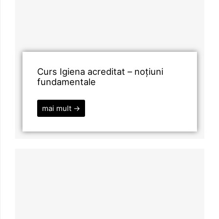
Curs Igiena acreditat – noțiuni
fundamentale
mai mult →