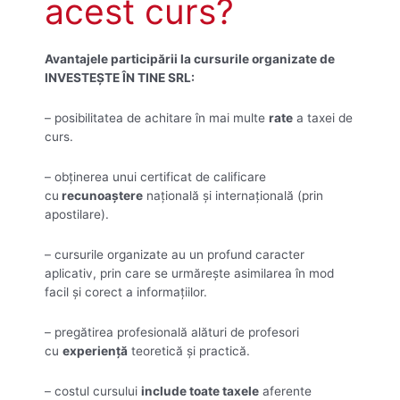
acest curs?
Avantajele participării la cursurile organizate de
INVESTEȘTE ÎN TINE SRL:
– posibilitatea de achitare în mai multe
rate
a taxei de
curs.
– obţinerea unui certificat de calificare
cu
recunoaştere
naţională şi internaţională (prin
apostilare).
– cursurile organizate au un profund caracter
aplicativ, prin care se urmăreşte asimilarea în mod
facil şi corect a informaţiilor.
– pregătirea profesională alături de profesori
cu
experienţă
teoretică şi practică.
– costul cursului
include toate taxele
aferente