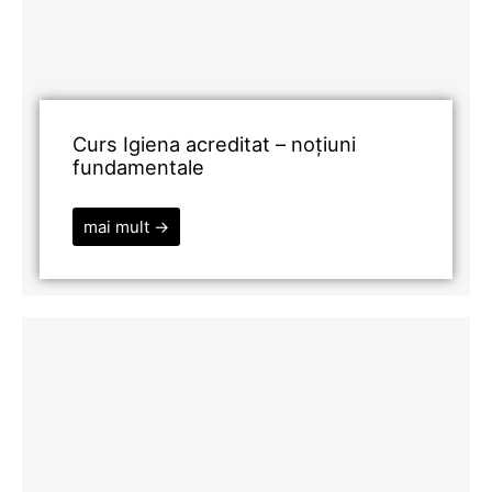
Curs Igiena acreditat – noțiuni
fundamentale
mai mult →