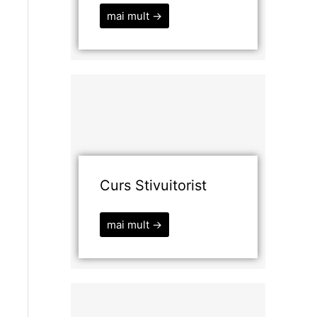
mai mult →
Curs Stivuitorist
mai mult →