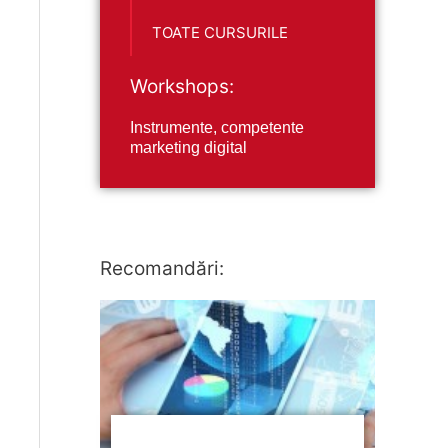
TOATE CURSURILE
Workshops:
Instrumente, competente
marketing digital
Recomandări: