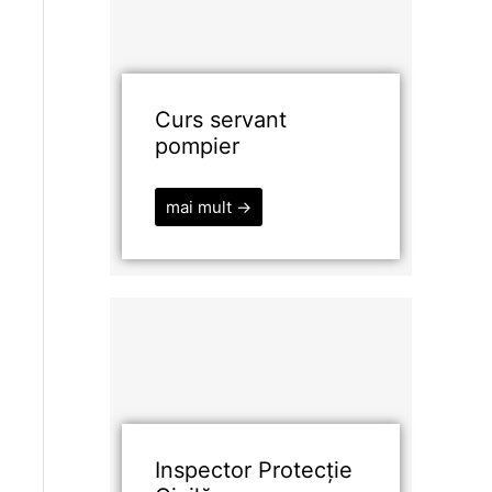
Curs servant
pompier
mai mult →
Inspector Protecție