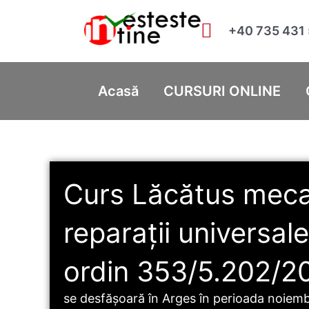
+40 735 431
Acasă
CURSURI ONLINE
Curs Lăcătus mecan
reparații universal
ordin 353/5.202/2
se desfășoară în Arges în perioada noiemb