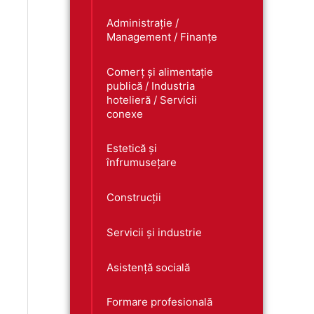
Administrație /
Management / Finanțe
Comerț și alimentație
publică / Industria
hotelieră / Servicii
conexe
Estetică și
înfrumusețare
Construcții
Servicii și industrie
Asistență socială
Formare profesională