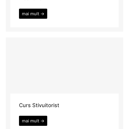
mai mult →
Curs Stivuitorist
mai mult →