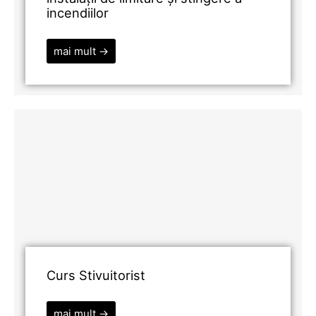
incendiilor
mai mult →
Curs Stivuitorist
mai mult →