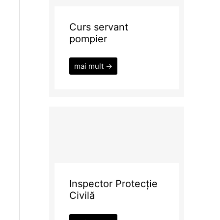
Curs servant
pompier
mai mult →
Inspector Protecție
Civilă