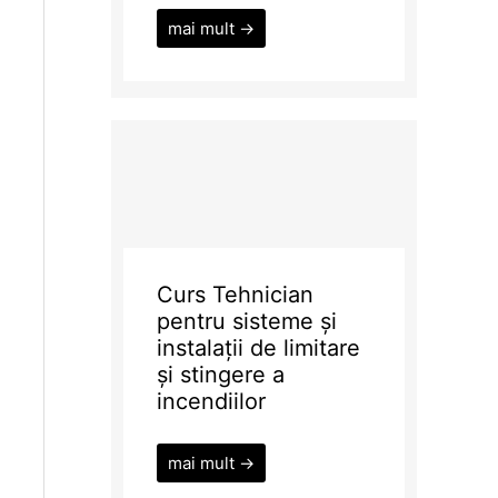
mai mult →
Curs Tehnician
pentru sisteme și
instalații de limitare
și stingere a
incendiilor
mai mult →