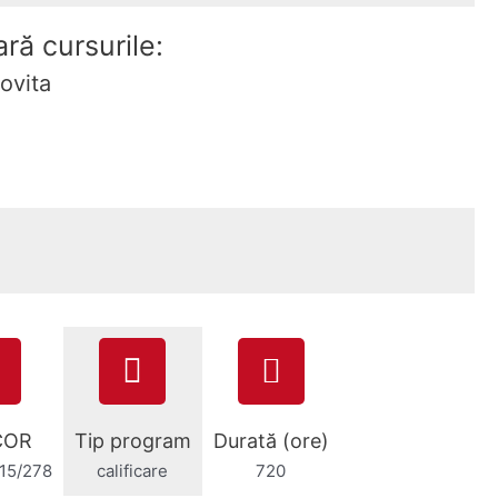
ră cursurile:
bovita
COR
Tip program
Durată (ore)
15/278
calificare
720