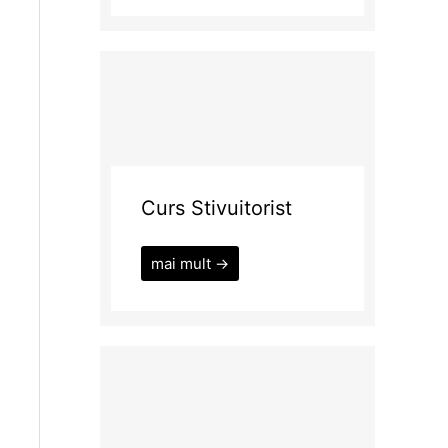
Curs Stivuitorist
mai mult →