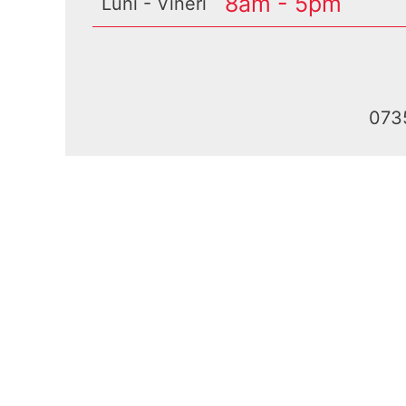
8am - 5pm
Luni - Vineri
073