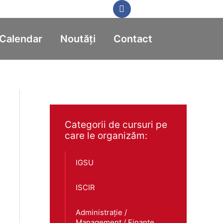
Calendar
Noutăți
Contact
Categorii de cursuri pe
care le organizăm:
IGSU
ISCIR
Administrație /
Management / Finanțe