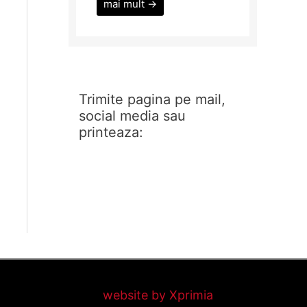
mai mult →
Trimite pagina pe mail,
social media sau
printeaza:
website by Xprimia